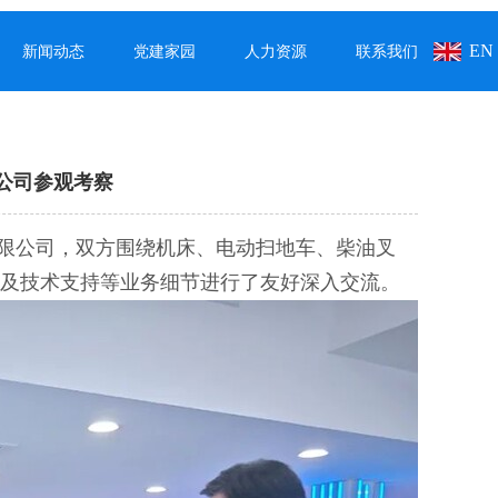
EN
新闻动态
党建家园
人力资源
联系我们
公司参观考察
限公司，双方围绕机床、电动扫地车、柴油叉
及技术支持等业务细节进行了友好深入交流。