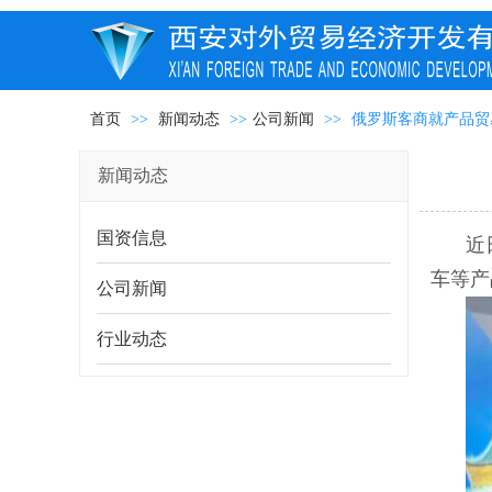
首页
>>
新闻动态
>>
公司新闻
>>
俄罗斯客商就产品贸
新闻动态
国资信息
近
车等产
公司新闻
行业动态