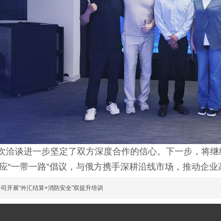
次洽谈进一步坚定了双方深度合作的信心。下一步，将继
应“一带一路”倡议，与俄方携手深耕沿线市场，推动企
公司开展“外汇结算+消防安全”双提升培训